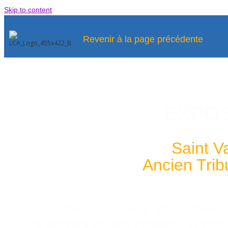
Skip to content
Revenir à la page précédente
EXPOS
Saint V
Ancien Trib
Au cœur de la Baie de Somme, l
d’artistes
est une invitation à l’émot