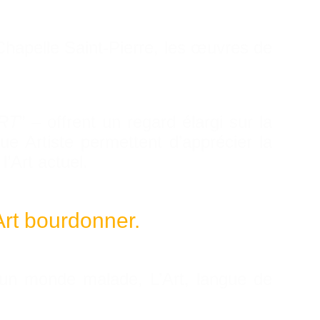
 Chapelle Saint-Pierre, les œuvres de
RT
” – offrent un regard élargi sur la
e Artiste permettent d’apprécier la
l’Art actuel.
’Art bourdonner.
s un monde malade, L’Art, langue de