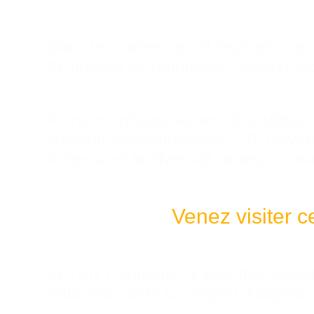
Dans les cadres aussi inspirants qu’
21 artistes se répondent, questionne
Peintres, photographes et sculpteurs
création contemporaine ! 21 univer
richesse et la diversité de leurs univ
Venez visiter c
Et l’Art n’apporte-t-il pas des co
fraternité, reste un moyen d’espére