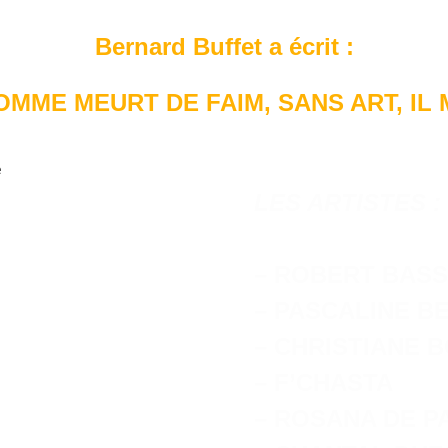
Bernard Buffet a écrit :
HOMME MEURT DE FAIM, SANS ART, IL 
LES ARTISTES :
– ROBERT BASS
– PASCALINE B
– CHRISTIANE B
– F’CHASTA
– ROSANA DE P