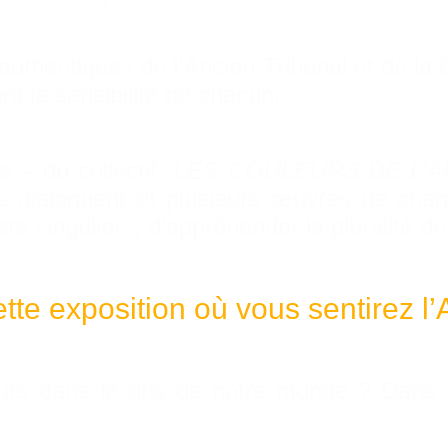
authentiques de l’Ancien Tribunal et de la
nt la sensibilité de chacun.
 – du collectif “
LES COULEURS DE L’A
s dialoguent et plusieurs œuvres de chaqu
ers singuliers, d’appréhender la pluralité de 
ette exposition où vous sentirez l
uleurs dans le gris de notre monde ? Dan
r…