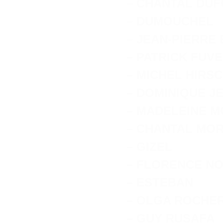
– CHANTAL DU
– DUMOUCHEL
– JEAN-PIERRE
– PATRICK FUV
– MICHEL HIRS
– DOMINIQUE J
– MADELEINE 
– CHANTAL MO
– GIZEL
– FLORENCE N
– ESTEBAN
– OLGA ROCHE
– GUY RUSAFA