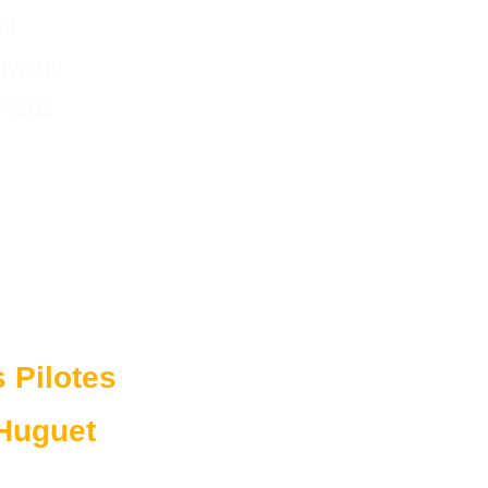
ON
SIMON
ERDE
 Pilotes
 Huguet