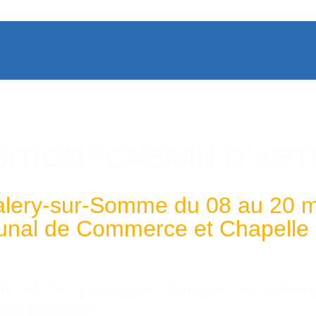
ITION “CHEMIN D’ART
alery-sur-Somme du 08 au 20 
unal de Commerce et Chapelle 
à où les paysages changent au rythme 
ion artistique.